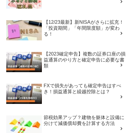
【12/23最新】新NISAがさらに拡充！
「投資期間」「年間限度額」が変わ
る！
【2023確定申告】複数の証券口座の損
益通算のやり方と確定申告に必要な書
類
FXで損失があっても確定申告はすべ
き！損益通算と繰越控除とは？
節税効果アップ？建物を躯体と設備に
分けて減価償却費を計算する方法