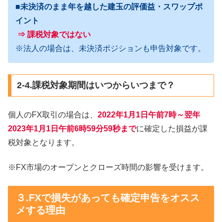
■未決済のまま年を越した建玉の評価益・スワップポ
イント
⇒ 課税対象ではない
※法人の場合は、未決済ポジションも申告対象です。
2-4.課税対象期間はいつからいつまで？
個人のFX取引の場合は、
2022年1月1日午前7時
～
翌年
2023年1月1日午前6時59分59秒
まで
に確定した損益が課
税対象となります。
※FX市場のオープンとクローズ時間の影響を受けます。
３.FXで損失があっても確定申告をオスス
メする理由