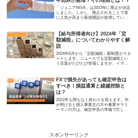
申込みが急増？その理由とは！？
「ジュニアNISA」は2023年に廃止が決定
しました。しかし、廃止されることで逆
に人気が高まり新規開設が急増していま
す。利便性が高まったジュニアNISAの魅
力とは？廃止に伴いジュニアNISAへの人
気が急騰した理由について解説していき
【給与所得者向け】2024年「定
ライフハック
ます。
額減税」についてわかりやすく解
説
2024年6月から「定額減税」新制度がスタ
ートします。ニュースでも定額減税とい
う言葉がたびたび登場しますが、イマイ
チよくわかっていないという方もいるの
ではないでしょうか？今回は定額減税に
ついてわかりやすく解説していきます！
FXで損失があっても確定申告は
FX
サラリーマンなどの...
すべき！損益通算と繰越控除と
は？
2022年も間もなく終わりを迎えます。年
が明けると個人事業主の方や兼業サラリ
ーマンの方は、確定申告の準備で忙しく
なりますね。確定申告は一定の利益が出
ている場合は、行わなければならない義
務ですが、「自分は損失が出ているの
で、確定申告をする必要...
スポンサーリンク