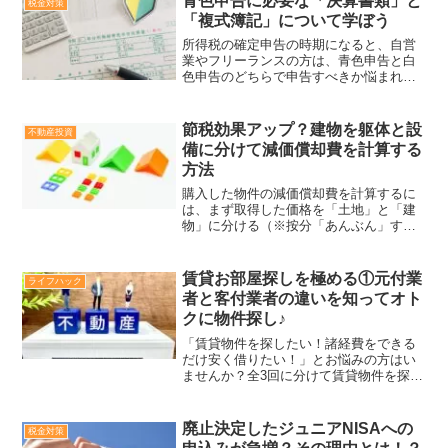
青色申告に必要な「決算書類」と
税金対策
「複式簿記」について学ぼう
所得税の確定申告の時期になると、自営
業やフリーランスの方は、青色申告と白
色申告のどちらで申告すべきか悩まれる
ケースが多いのではないでしょうか。以
前の記事で、青色申告の場合は、最大65
万円の控除などのメリットがありお得で
節税効果アップ？建物を躯体と設
不動産投資
すが、簿記の知識が必要...
備に分けて減価償却費を計算する
方法
購入した物件の減価償却費を計算するに
は、まず取得した価格を「土地」と「建
物」に分ける（※按分「あんぶん」する
といいます）必要があります。さて今回
の記事では、そこからもう一歩踏み込ん
で、「建物」をさらに「本体（躯体）」
賃貸お部屋探しを極める①元付業
ライフハック
と、それに附属する「設備...
者と客付業者の違いを知ってオト
クに物件探し♪
「賃貸物件を探したい！諸経費をできる
だけ安く借りたい！」とお悩みの方はい
ませんか？全3回に分けて賃貸物件を探す
ときに知っておくべき情報を発信しま
す。今回は「元付（もとづけ）物件」と
「先物（さきもの）物件」の違いを解説
廃止決定したジュニアNISAへの
税金対策
します。「元付」と「客付...