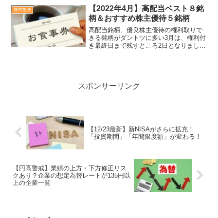
ましょう！利上げ、QT、地政学リスク、
【2022年4月】高配当ベスト８銘
株式投資
政治経済のニュースが飛...
柄＆おすすめ株主優待５銘柄
高配当銘柄、優良株主優待の権利取りで
きる銘柄がダントツに多い3月は、権利付
き最終日まで残すところ2日となりまし
た。権利を獲得したいインカムを狙う人
と、値上がりしたキャピタルを狙う人の
思惑により、高配当銘柄の株価は上下し
ています。海運株など、...
スポンサーリンク
【12/23最新】新NISAがさらに拡充！
「投資期間」「年間限度額」が変わる！
【円高警戒】業績の上方・下方修正リス
クあり？企業の想定為替レートが135円以
上の企業一覧