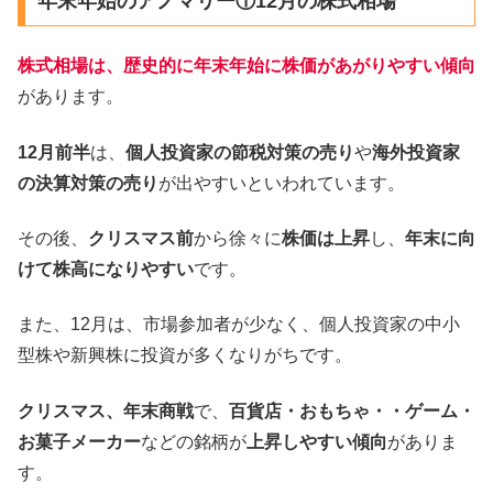
年末年始のアノマリー①12月の株式相場
株式相場は、歴史的に年末年始に株価があがりやすい傾向
があります。
12月前半
は、
個人投資家の節税対策の売り
や
海外投資家
の決算対策の売り
が出やすいといわれています。
その後、
クリスマス前
から徐々に
株価は上昇
し、
年末に向
けて株高になりやすい
です。
また、12月は、市場参加者が少なく、個人投資家の中小
型株や新興株に投資が多くなりがちです。
クリスマス、年末商戦
で、
百貨店・おもちゃ・・ゲーム・
お菓子メーカー
などの銘柄が
上昇しやすい傾向
がありま
す。