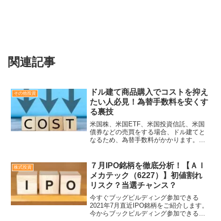
関連記事
ドル建て商品購入でコストを抑え
その他投資
たい人必見！為替手数料を安くす
る裏技
米国株、米国ETF、米国投資信託、米国
債券などの売買をする場合、ドル建てと
なるため、為替手数料がかかります。投
資商品によって、為替手数料が明確にわ
かる場合と、為替手数料込みで販売され
ている場合があります。いずれにして
７月IPO銘柄を徹底分析！【ＡＩ
株式投資
も、米国建て商品の場合、...
メカテック（6227）】初値割れ
リスク？当選チャンス？
今すぐブッグビルディング参加できる
2021年7月直近IPO銘柄をご紹介します。
今からブックビルディング参加できる５