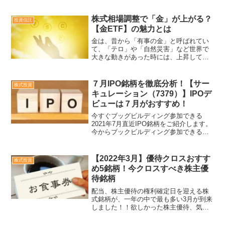
銘柄についてBB参加すべきか検討しまし
ょう。 7/21上場予定「ランドネット」
7/27上場予定「サーキュレーション」
株式相場調整で「金」が上がる？
投資信託
7/2...
【金ETF】の魅力とは
金は、昔から「有事の金」と呼ばれてい
て、「テロ」や「自然災害」など世界で
大きな動きがあった時には、上昇してき
ました。コロナ終息後、各国の通貨が不
安定になってしまった時、浮いた資金が
「金」に流れると予想し金投資、特に金
７月IPO銘柄を徹底分析！【サー
株式投資
ETFに投資する投資家が多くいます。今
キュレーション（7379）】IPOデ
回は金の人気の秘密、運用方法について
ビューは７月がおすすめ！
ご紹介します。
今すぐブッグビルディング参加できる
2021年7月直近IPO銘柄をご紹介します。
今からブックビルディング参加できる５
銘柄についてBB参加すべきか検討しまし
ょう。 7/21上場予定「ランドネット」
7/27上場予定「サーキュレーション」
【2022年3月】優待クロスおすす
株式投資
7/2...
め5銘柄！今クロスすべき株主優
待銘柄
配当、株主優待の権利確定日を迎える株
式銘柄が、一年の中で最も多い3月が到来
しました！！欲しかった株主優待、気に
なっていた高配当銘柄、買い場に向け
て、どの銘柄にエントリーするか見極め