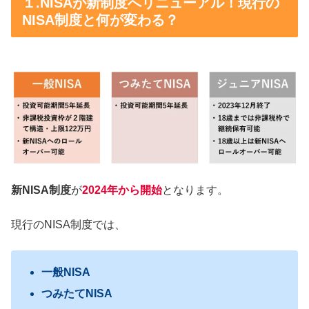
１.NISAが新制度へリニューアル！現行の
NISA制度と何が変わる？
新NISA制度
が
2024年から
開始
となります。
現行のNISA制度では、
一般NISA
つみたてNISA