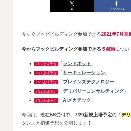
X
Facebook
今すぐブッグビルディング参加できる
2021年7月直
今からブックビルディング参加できる
５銘柄
につい
「
ランドネット
」
7/21上場予定
「
サーキュレーション
」
7/27上場予定
「
ブレインズテクノロジー
」
7/28上場予定
「
デリバリーコンサルティング
」
7/29上場予定
「
AIメカテック
」
7/30上場予定
今回は、現在BB受付中、
7/29新規上場予定
の「
デリ
タンスと初値予想を公開します！