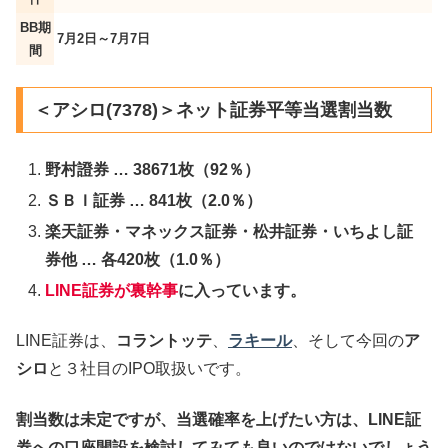
BB期
7月2日～7月7日
間
＜アシロ(7378)＞ネット証券平等当選割当数
野村證券 … 38671枚（92％）
ＳＢＩ証券 … 841枚（2.0％）
楽天証券・マネックス証券・松井証券・いちよし証
券他 … 各420枚（1.0％）
LINE証券が裏幹事
に入っています。
LINE証券は、
コラントッテ
、
ラキール
、そして今回の
ア
シロ
と３社目のIPO取扱いです。
割当数は未定ですが、当選確率を上げたい方は、LINE証
券への口座開設を検討してみても良いのではないでしょう