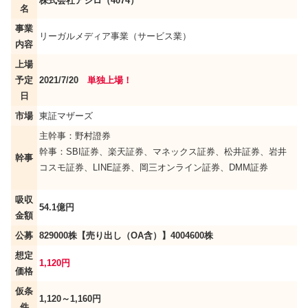
株式会社アシロ（4074）
名
事業
リーガルメディア事業（サービス業）
内容
上場
予定
2021/7/20
単独上場！
日
市場
東証マザーズ
主幹事：野村證券
幹事：SBI証券、楽天証券、マネックス証券、松井証券、岩井
幹事
コスモ証券、LINE証券、岡三オンライン証券、DMM証券
吸収
54.1億円
金額
公募
829000株【売り出し（OA含）】4004600株
想定
1,120円
価格
仮条
1,120～1,160円
件