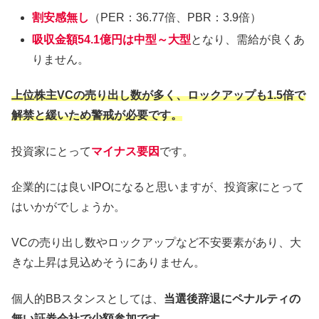
割安感無し
（PER：36.77倍、PBR：3.9倍）
吸収金額54.1億円は中型～大型
となり、需給が良くあ
りません。
上位株主VCの売り出し数が多く、ロックアップも1.5倍で
解禁と緩いため警戒が必要です。
投資家にとって
マイナス要因
です。
企業的には良いIPOになると思いますが、投資家にとって
はいかがでしょうか。
VCの売り出し数やロックアップなど不安要素があり、大
きな上昇は見込めそうにありません。
個人的BBスタンスとしては、
当選後辞退にペナルティの
無い証券会社で少額参加です。