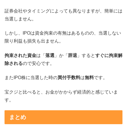
証券会社やタイミングによっても異なりますが、簡単には
当選しません。
しかし、IPOは資金拘束の有無はあるものの、当選しない
限り利益も損失も出ません。
拘束された資金
は「
落選
」か「
辞退
」すると
すぐに拘束解
除される
ので安心です。
またIPO株に当選した時の
買付手数料
は
無料
です。
宝クジと比べると、お金がかからず経済的と感じていま
す。
まとめ