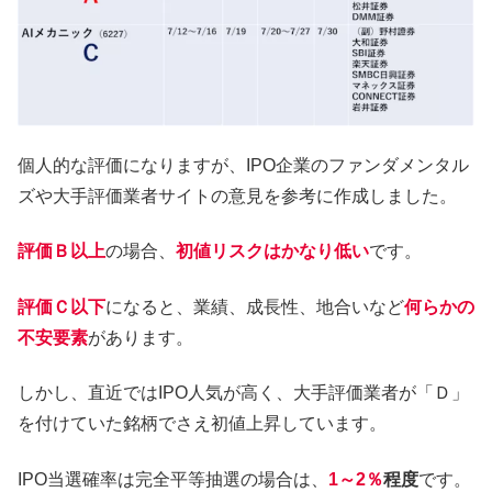
個人的な評価になりますが、IPO企業のファンダメンタル
ズや大手評価業者サイトの意見を参考に作成しました。
評価Ｂ以上
の場合、
初値リスクはかなり低い
です。
評価Ｃ以下
になると、業績、成長性、地合いなど
何らかの
不安要素
があります。
しかし、直近ではIPO人気が高く、大手評価業者が「Ｄ」
を付けていた銘柄でさえ初値上昇しています。
IPO当選確率は完全平等抽選の場合は、
1～2％
程度
です。