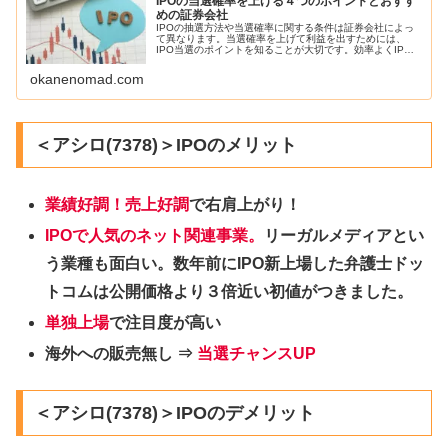
IPOの当選確率を上げる４つのポイントとおすす
めの証券会社
IPOの抽選方法や当選確率に関する条件は証券会社によっ
て異なります。当選確率を上げて利益を出すためには、
IPO当選のポイントを知ることが大切です。効率よくIPO
に当選確率を上げる方法をご紹介します。
okanenomad.com
＜アシロ(7378)＞IPOのメリット
業績好調！売上好調
で右肩上がり！
IPOで人気のネット関連事業。
リーガルメディアとい
う業種も面白い。数年前にIPO新上場した弁護士ドッ
トコムは公開価格より３倍近い初値がつきました。
単独上場
で注目度が高い
海外への販売無し ⇒
当選チャンスUP
＜アシロ(7378)＞IPOのデメリット