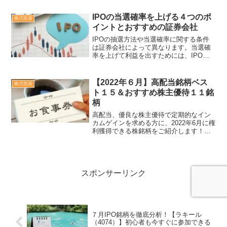
問題を抱えています。近隣国の日本は、
輸出輸入ともに中国への依存度が高く、
IPOの当選確率を上げる４つのポ
株式投資
中国で経済封鎖などが...
イントとおすすめの証券会社
IPOの抽選方法や当選確率に関する条件
は証券会社によって異なります。当選確
率を上げて利益を出すためには、IPO当
選のポイントを知ることが大切です。効
率よくIPOに当選確率を上げる方法をご
紹介します。
【2022年６月】高配当銘柄ベス
株式投資
ト１５＆おすすめ株主優待１１銘
柄
高配当、優良な株主優待で定期的なイン
カムゲインを求める方に、2022年6月に権
利獲得できる株銘柄をご紹介します！株
価の乱高下が激しい昨今ですが、株価上
昇局面では、権利獲得月の高利回り銘柄
や株主優待銘柄に買い注文が集まること
が予想できます。特...
スポンサーリンク
７月IPO銘柄を徹底分析！【ラキール
（4074）】初心者も今すぐに参加できる