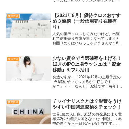
ですよね？IPOチャレンジポイントとは
IPO抽選で落選する度にポイントがもら
えて、ポイント数によって当選確率がUP
するシステムです。貯めれば貯めるほど
【2021年8月】優待クロスおすす
株式投資
優位になり...
め３銘柄（一般信用売り在庫有
り）
人気の優待クロスしてみたいけど、出遅
れて信用売り在庫が無くなってしまうと
お困りの方はいらっしゃいませんか？8月
権利付き最終日まで残り１週間、本日時
点で間に合うクロス取引銘柄をご紹介し
ます。8/19現在、優待クロスできる株式
少ない資金で当選確率を上げる！
株式投資
銘柄中、特に優待内...
12月のIPO上場ラッシュは「資金
移動」をフル活用
突然ですが、「2021年12月の上場予定の
IPO銘柄がいくつあるかご存じです
か？」・・・なんと、32社です！毎年12
月はIPO新規上場が最も多い時期で、1年
間の全上場数の内、約2割を占めると言わ
れています。それにしても、32社という
チャイナリスクとは？影響をうけ
株式投資
のは例年...
やすい中国関連銘柄をチェック！
世界1位の人口数、経済の急発展により世
界第2位の経済大国となった中国は、世界
中の国々から一目おかれる存在です。し
かし、中国は良い面だけでなく、様々な