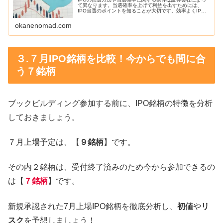
て異なります。当選確率を上げて利益を出すためには、
IPO当選のポイントを知ることが大切です。効率よくIPO
に当選確率を上げる方法をご紹介します。
okanenomad.com
３.７月IPO銘柄を比較！今からでも間に合
う７銘柄
ブックビルディング参加する前に、IPO銘柄の特徴を分析
しておきましょう。
７月上場予定は、【
９銘柄
】です。
その内２銘柄は、受付終了済みのため今から参加できるの
は【
７銘柄
】です。
新規承認された7月上場IPO銘柄を徹底分析し、
初値
や
リ
スク
を予想しましょう！