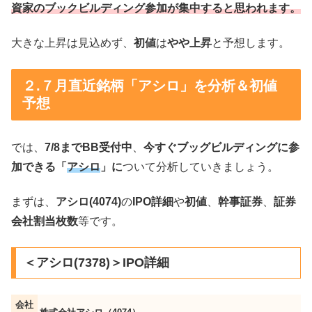
資家のブックビルディング参加が集中すると思われます。
大きな上昇は見込めず、
初値
は
やや上昇
と予想します。
２.７月直近銘柄「アシロ」を分析＆初値
予想
では、
7/8までBB受付中
、
今すぐブッグビルディングに参
加できる「
アシロ
」に
ついて分析していきましょう。
まずは、
アシロ(4074)
の
IPO詳細
や
初値
、
幹事証券
、
証券
会社割当枚数
等です。
＜アシロ(7378)＞IPO詳細
会社