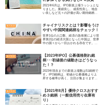
2021年6月は、IPO新規上場ラッシュとな
りました。業績良し、成長性良し、地合
い良しなど元々の評価が高い期待銘柄は
勿論ですが、低評価のIPO銘柄も初値は
大きく上げてのスタートでした。IPOセ
カンダリーでは下がっていて損失を出し
チャイナリスクとは？影響をうけ
株式投資
た方もいます...
やすい中国関連銘柄をチェック！
世界1位の人口数、経済の急発展により世
界第2位の経済大国となった中国は、世界
中の国々から一目おかれる存在です。し
かし、中国は良い面だけでなく、様々な
問題を抱えています。近隣国の日本は、
輸出輸入ともに中国への依存度が高く、
【2023年IPO】公募価格割れ銘
株式投資
中国で経済封鎖などが...
柄･･･初値後の値動きはどうなっ
た！？
2023年現在までの新規上場数は51銘柄で
す。IPO銘柄は、初値が公募価格より上
昇する確率が高く、注目が集まります。
しかし、初値が公募価格を大きく上回る
急騰銘柄もあれば、公募割れする厳しい
銘柄がありました。１.2023年IPOの公募
【2021年8月】優待クロスおすす
株式投資
割れ銘柄...
め３銘柄（一般信用売り在庫有
り）