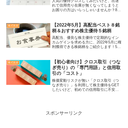
人気の優待クロスしてみたいけど、出遅
れて信用売り在庫が無くなってしまうと
お困りの方はいらっしゃいませんか？8月
権利付き最終日まで残り１週間、本日時
点で間に合うクロス取引銘柄をご紹介し
ます。8/19現在、優待クロスできる株式
【2022年5月】高配当ベスト８銘
株式投資
銘柄中、特に優待内...
柄＆おすすめ株主優待５銘柄
高配当、優良な株主優待で定期的なイン
カムゲインを求める方に、2022年5月に権
利獲得できる株銘柄をご紹介します！5月
末権利獲得のため、少し先にはなります
が、4月、5月は該当銘柄が少ないため、
早めにどの銘柄にエントリーするかの目
【初心者向け】クロス取引（つな
株式投資
星をつけておく...
ぎ売り）の「専門用語」と信用取
引の「コスト」
株価変動リスクが無い「クロス取引（つ
なぎ売り）」を利用して株主優待をGET
したいけど、初めての信用取引に不安を
感じる方はいらっしゃいませんか？信用
取引では、専用用語が多く現物株と比べ
て複雑です。「想像以上に手数料が高く
ならないかな？」「逆日...
スポンサーリンク