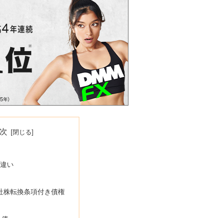
次
違い
社株転換条項付き債権