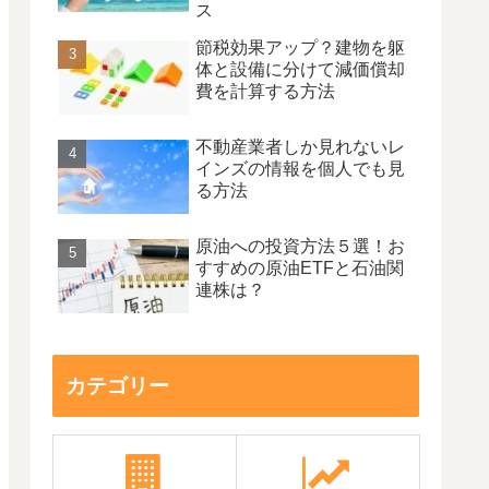
ス
節税効果アップ？建物を躯
体と設備に分けて減価償却
費を計算する方法
不動産業者しか見れないレ
インズの情報を個人でも見
る方法
原油への投資方法５選！お
すすめの原油ETFと石油関
連株は？
カテゴリー