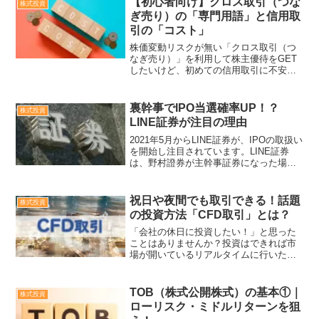
【初心者向け】クロス取引（つな
株式投資
ぎ売り）の「専門用語」と信用取
引の「コスト」
株価変動リスクが無い「クロス取引（つ
なぎ売り）」を利用して株主優待をGET
したいけど、初めての信用取引に不安を
感じる方はいらっしゃいませんか？信用
取引では、専用用語が多く現物株と比べ
て複雑です。「想像以上に手数料が高く
裏幹事でIPO当選確率UP！？
株式投資
ならないかな？」「逆日...
LINE証券が注目の理由
2021年5月からLINE証券が、IPOの取扱い
を開始し注目されています。LINE証券
は、野村證券が主幹事証券になった場合
に、引受幹事「裏幹事」となる可能性が
高い穴場証券会社かも・・・と言われて
います。「裏幹事」とは？どのような特
祝日や夜間でも取引できる！話題
株式投資
徴があるの...
の投資方法「CFD取引」とは？
「会社の休日に投資したい！」と思った
ことはありませんか？投資はできれば市
場が開いているリアルタイムに行いたい
という方も多いはず。今回は祝日や夜間
にリアル取引できる「CFD取引」の基本
についてご紹介します
TOB（株式公開株式）の基本①｜
株式投資
ローリスク・ミドルリターンを狙