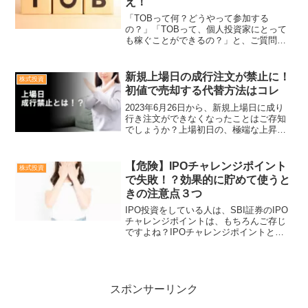
え！
「TOBって何？どうやって参加する
の？」「TOBって、個人投資家にとって
も稼ぐことができるの？」と、ご質問を
頂く機会が多いので、今回から２回に渡
り、TOB（株式公開買い付け）について
執筆します。TOB（株式公開買付）と
新規上場日の成行注文が禁止に！
株式投資
は、企業買収の手段です...
初値で売却する代替方法はコレ
2023年6月26日から、新規上場日に成り
行き注文ができなくなったことはご存知
でしょうか？上場初日の、極端な上昇や
下落によるボラティリティリスクを避け
るため、売り注文も買い注文も上場日に
は「成り行き注文」が禁止となりまし
【危険】IPOチャレンジポイント
株式投資
た。「久しぶりにIP...
で失敗！？効果的に貯めて使うと
きの注意点３つ
IPO投資をしている人は、SBI証券のIPO
チャレンジポイントは、もちろんご存じ
ですよね？IPOチャレンジポイントとは
IPO抽選で落選する度にポイントがもら
えて、ポイント数によって当選確率がUP
するシステムです。貯めれば貯めるほど
優位になり...
スポンサーリンク