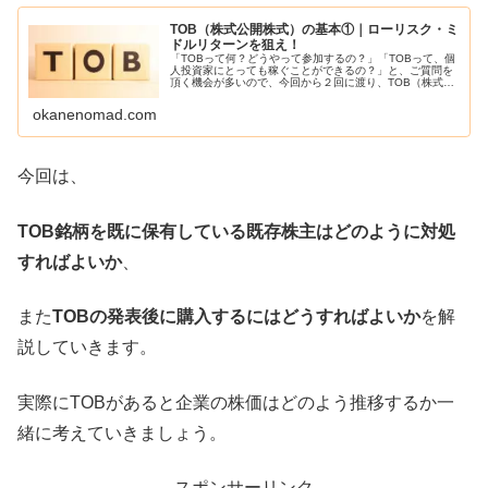
TOB（株式公開株式）の基本①｜ローリスク・ミ
ドルリターンを狙え！
「TOBって何？どうやって参加するの？」「TOBって、個
人投資家にとっても稼ぐことができるの？」と、ご質問を
頂く機会が多いので、今回から２回に渡り、TOB（株式公
開買い付け）について執筆します。TOB（株式公開買付）
とは、企業買収の手段です...
okanenomad.com
今回は、
TOB銘柄を既に保有している既存株主はどのように対処
すればよいか
、
また
TOBの発表後に購入するにはどうすればよいか
を解
説していきます。
実際にTOBがあると企業の株価はどのよう推移するか一
緒に考えていきましょう。
スポンサーリンク